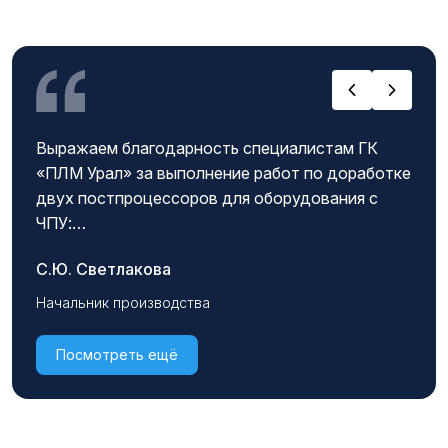
Выражаем благодарность специалистам ГК
«ПЛМ Урал» за выполнение работ по доработке
двух постпроцессоров для оборудования с
ЧПУ:
фрезерный станок Sunmill JHV 800; токарный
С.Ю. Светлакова
станок .Iirïine HQT08-580MU.
В ходе
сотрудничества были оперативно выявлены и
Начальник производства
скорректированы неточности в выдаче
управляющих программ. После внесенных
Посмотреть ещё
изменений постпроцессоры полностью
соответствуют техническим требованиям
нашего производства и кинематике станков.