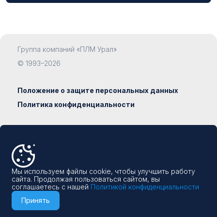
Группа компаний «ПЛМ Урал»
Компания
© 1993–2026
Положение о защите персональных данных
Политика конфиденциальности
Должность
Сделано в
Наумедиа
8 800 500-19-93
Email
Мы используем файлы cookie, чтобы улучшить работу
info@plm-ural.ru
сайта. Продолжая пользоваться сайтом, вы
соглашаетесь с нашей
Политикой конфиденциальности
Принять