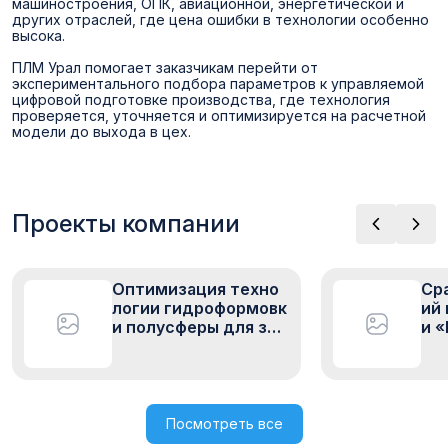
машиностроения, ОПК, авиационной, энергетической и
других отраслей, где цена ошибки в технологии особенно
высока.
ПЛМ Урал помогает заказчикам перейти от
экспериментального подбора параметров к управляемой
цифровой подготовке производства, где технология
проверяется, уточняется и оптимизируется на расчетной
модели до выхода в цех.
Проекты компании
Оптимизация техно
Ср
логии гидроформовк
ий 
и полусферы для зак
и 
азчика NDA
» 
ий
Посмотреть все