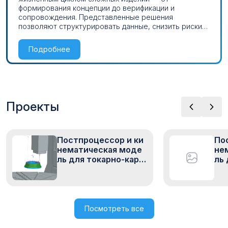
формирования концепции до верификации и
сопровождения. Представленные решения
позволяют структурировать данные, снизить риски
проектирования и обеспечить согласованную
работу междисциплинарных команд.
Подробнее
Проекты
Постпроцессор и ки
По
нематическая моде
не
ль для токарно-кару
ль
сельного станка VTC
ер
-2500ATC на базе NX
GA
CAM
mer
СП
Посмотреть все