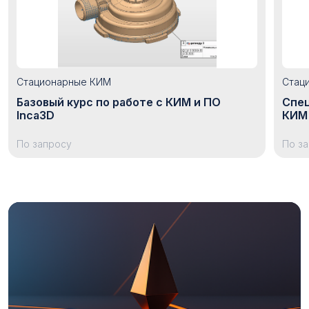
Стационарные КИМ
Стац
Базовый курс по работе с КИМ и ПО
Спец
Inca3D
КИМ 
По запросу
По з