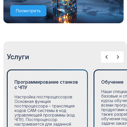
Посмотреть
Услуги
Программирование станков
Обучение
с ЧПУ
Наши специа
базовые и с
Настройка постпроцессоров
курсы обуче
Основная функция
всеми прог
постпроцессора – трансляция
продуктами 
кодов CAM-системы в код
также разра
управляющей программы (код
обучения по
ЧПУ). Постпроцессор
задачи заказч
настраивается для заданной