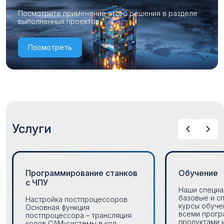
Посмотрите применение этого решения в разделе
выполненных проектов
Посмотреть
Услуги
Программирование станков
Обучение
с ЧПУ
Наши специа
базовые и с
Настройка постпроцессоров
курсы обуче
Основная функция
всеми прог
постпроцессора – трансляция
продуктами 
кодов CAM-системы в код