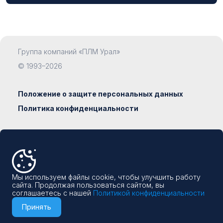
Группа компаний «ПЛМ Урал»
Компания
© 1993–2026
Положение о защите персональных данных
Политика конфиденциальности
Должность
Сделано в
Наумедиа
8 800 500-19-93
Email
Мы используем файлы cookie, чтобы улучшить работу
info@plm-ural.ru
сайта. Продолжая пользоваться сайтом, вы
соглашаетесь с нашей
Политикой конфиденциальности
Принять