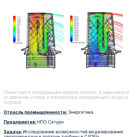
Линии тока в охлаждающих каналах лопатки, в зависимости
от давления (слева) и температуры охлаждающего воздуха
(справа)
Отрасль промышленности:
Энергетика
Предприятие:
НПО Сатурн
Задача:
Исследование возможностей моделирования
теплопередачи в лопатке турбины в CADFlo