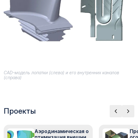
CAD-модель лопатки (слева) и его внутренних каналов
(справа)
Проекты
Аэродинамическая о
Пр
птимизация внешни
ог