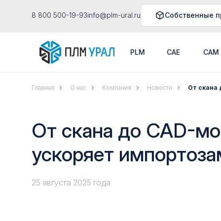
8 800 500-19-93
info@plm-ural.ru
Собственные п
PLM
CAE
CAM
Главная
О нас
Компания
Новости
От скана 
От скана до CAD-мо
ускоряет импортоз
25 августа 2025 года