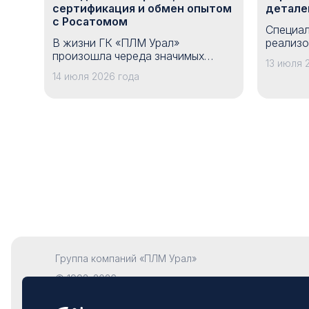
сертификация и обмен опытом
детале
с Росатомом
Специал
В жизни ГК «ПЛМ Урал»
реализо
произошла череда значимых
по опти
13 июля 
событий, которые позволили
подгото
14 июля 2026 года
укрепить позиции компании на
одного 
рынке инженерного консалтинга и
предпри
цифровых решений.
Уральск
Группа компаний «ПЛМ Урал»
© 1993–2026