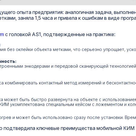
ущего опыта предприятия: аналогичная задача, выполне
тками, заняла 1,5 часа и привела к ошибкам в виде про
rm
с головкой AS1, подтвержденные на практике:
:
ия без оклейки объекта метками, что серьезно упрощает, уско
чность:
троенными энкодерами и передовой сканирующей технологией.
са комбинировать контактный метод измерений и бесконтактно
тика может быть быстро развернута на объекте с использование
 КИМ укомплектована специальным кейсом с ложементом и кол
грев и может быть использовано сразу после установки. Врем
но подтвердила ключевые преимущества мобильной КИМ 