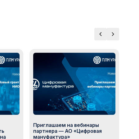
Приглашаем на вебинары
«ПЛ
ть
партнера — АО «Цифровая
про
 на
мануфактура»
роб