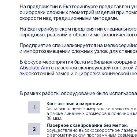
На предприятии в Екатеринбурге представлен у
оцифровки сложных геометрий изделий при помо
скорости над традиционными методами.
На Екатеринбургском предприятии специальног
передовых решений в области метрологического
Предприятие специализируется на мелкосерийн
и импортозамещении сложных узлов для станков
В фокусе мероприятия была мобильная координ
Absolute Arm
с лазерной сканирующей головкой 
высокоточный замер и оцифровка конической ше
В рамках работы оборудование было использова
Контактные измерения:
были выполнены замеры ключевых геомет
а также линейных размеров шпоночной к
30 мкм.
Лазерное сканирование без меток:
осуществлено высокоскоростное лазерн
с автоматическим программным совмеще