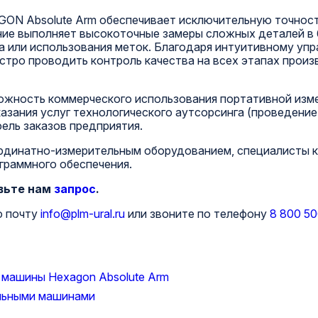
ON Absolute Arm обеспечивает исключительную точност
ние выполняет высокоточные замеры сложных деталей в 
 или использования меток. Благодаря интуитивному уп
ыстро проводить контроль качества на всех этапах про
жность коммерческого использования портативной изм
азания услуг технологического аутсорсинга (проведение
ель заказов предприятия.
ординатно-измерительным оборудованием, специалисты к
граммного обеспечения.
вьте нам
запрос
.
ю почту
info@plm-ural.ru
или звоните по телефону
8 800 50
машины Hexagon Absolute Arm
льными машинами