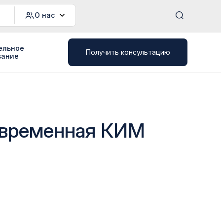
О нас
ельное
Получить консультацию
вание
современная КИМ