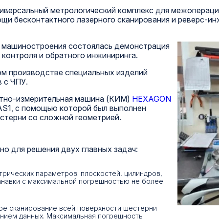
ниверсальный метрологический комплекс для межопераци
щи бесконтактного лазерного сканирования и реверс-ин
о машиностроения состоялась демонстрация
 контроля и обратного инжиниринга.
ом производстве специальных изделий
 с ЧПУ.
атно-измерительная машина (КИМ)
HEXAGON
AS1, с помощью которой был выполнен
стерни со сложной геометрией.
но для решения двух главных задач:
рических параметров: плоскостей, цилиндров,
анавки с максимальной погрешностью не более
ое сканирование всей поверхности шестерни
нием данных. Максимальная погрешность