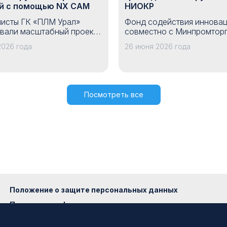
й с помощью NX CAM
НИОКР
исты ГК «ПЛМ Урал»
Фонд содействия иннова
вали масштабный проект
совместно с Минпромтор
мизации технологической
России открыл прием заяв
2026 года
26 июня 2026 года
вки производства для
конкурс «Развитие-Пром»
из промышленных
Конкурс направлен на по
ятий, расположенного в
малых предприятий, кото
ом федеральном округе.
разрабатывают и выводят
рынок отечественную
Посмотреть все
высокотехнологичную пр
Положение о защите персональных данных
Политика конфиденциальности