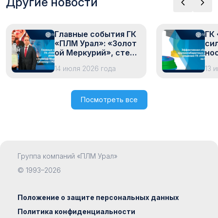
Другие новости
Главные события ГК
ГК
«ПЛМ Урал»: «Золот
си
ой Меркурий», стен
нос
д на Иннопроме, сер
пн
14 июля 2026 года
13 
тификация и обмен о
ле
пытом с Росатомом
AM
Посмотреть все
Группа компаний «ПЛМ Урал»
© 1993–2026
Положение о защите персональных данных
Политика конфиденциальности