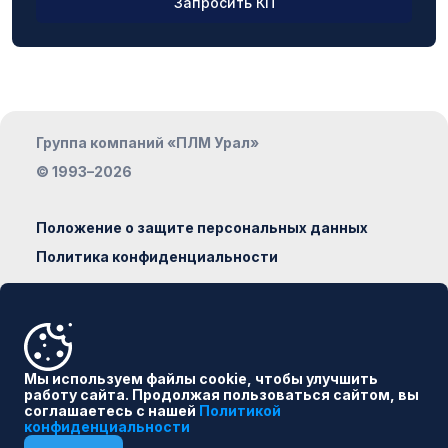
Запросить КП
ФИО
Группа компаний «ПЛМ Урал»
Компания
© 1993–2026
Положение о защите персональных данных
Политика конфиденциальности
Должность
Сделано в
Наумедиа
8 800 500-19-93
Мы используем файлы cookie, чтобы улучшить
Email
работу сайта. Продолжая пользоваться сайтом, вы
info@plm-ural.ru
соглашаетесь с нашей
Политикой
конфиденциальности