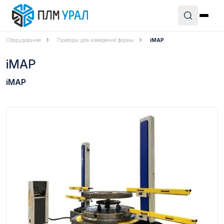
Оборудование
Приборы для измерений формы
iMAP
iMAP
iMAP