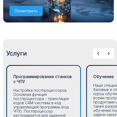
Посмотреть
Услуги
Программирование станков
Обучение
с ЧПУ
Наши специа
базовые и с
Настройка постпроцессоров
курсы обуче
Основная функция
всеми прог
постпроцессора – трансляция
продуктами 
кодов CAM-системы в код
также разра
управляющей программы (код
обучения по
ЧПУ). Постпроцессор
задачи заказч
настраивается для заданной