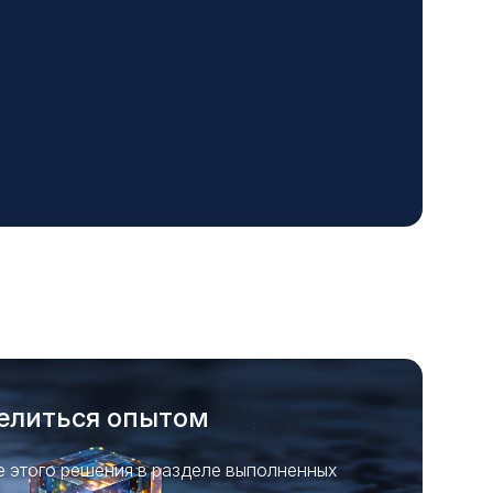
экс
елиться опытом
 этого решения в разделе выполненных