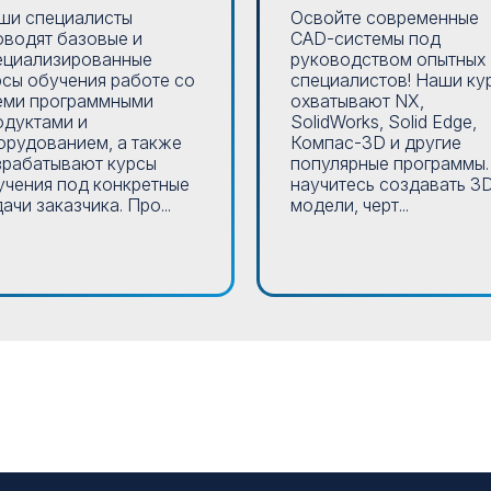
ши специалисты
Освойте современные
оводят базовые и
CAD-системы под
ециализированные
руководством опытных
рсы обучения работе со
специалистов! Наши ку
еми программными
охватывают NX,
одуктами и
SolidWorks, Solid Edge,
орудованием, а также
Компас-3D и другие
зрабатывают курсы
популярные программы.
учения под конкретные
научитесь создавать 3
ачи заказчика. Про...
модели, черт...