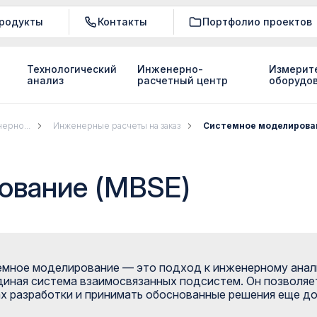
родукты
Контакты
Портфолио проектов
Технологический
Инженерно-
Измерит
анализ
расчетный центр
оборудо
ерно...
Инженерные расчеты на заказ
Системное моделирова
ование (MBSE)
мное моделирование — это подход к инженерному анали
диная система взаимосвязанных подсистем. Он позволяе
х разработки и принимать обоснованные решения еще до