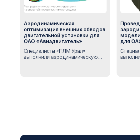
Аэродинамическая
Провед
оптимизация внешних обводов
аэроди
двигательной установки для
модели
ОАО «Авиадвигатель»
для О
Специалисты «ПЛМ Урал»
Специал
выполнили аэродинамическую
выполни
оптимизацию внешних обводов
аэроди
двигательной установки для ОАО
моделир
«Авиадвигатель». В рамках
ОАО «С
проекта была создана
был соп
оптимизационная модель на базе
натурно
ANSYS, Siemens NX и IOSO,
подтве
позволяющая автоматически
для зад
подбирать форму обводов
прочнос
мотогондолы для минимизации
итогам 
потерь эффективной тяги с учетом
пошагов
геометрических и
экспери
аэродинамических ограничений.
примене
проекти