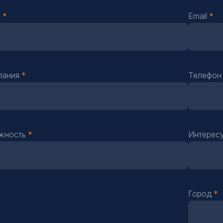
О
Email
пания
Телефо
жность
Интерес
Город