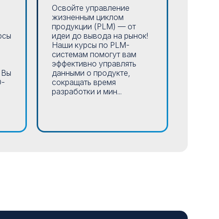
Освойте управление
Освой
жизненным циклом
профе
продукции (PLM) — от
систем
рсы
идеи до вывода на рынок!
произв
Наши курсы по PLM-
прогр
системам помогут вам
станко
эффективно управлять
охваты
 Вы
данными о продукте,
совре
D-
сокращать время
платфо
разработки и мин...
принци
траекто