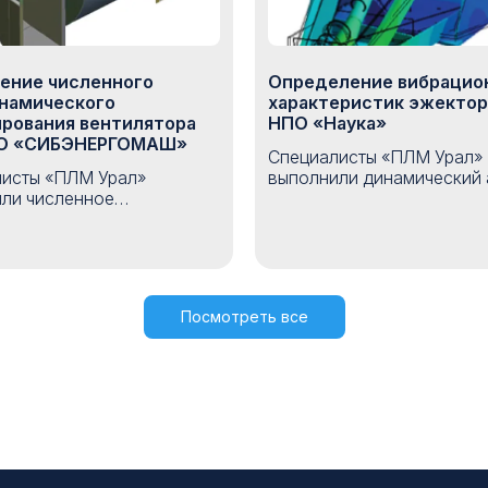
ение численного
Определение вибрацио
намического
характеристик эжектор
рования вентилятора
НПО «Наука»
АО «СИБЭНЕРГОМАШ»
Специалисты «ПЛМ Урал»
исты «ПЛМ Урал»
выполнили динамический 
ли численное
эжектора для НПО «Наука
намическое
рамках проекта были опр
ование вентилятора для
собственные частоты и ф
ИБЭНЕРГОМАШ». Расчет
конструкции, а также пос
оставлен с данными
АЧХ ускорений в точках
го эксперимента и
крепления акселерометро
Посмотреть все
рдил применимость ANSYS
результатам расчета полу
ач аэродинамики и
хорошее соответствие ра
ти изделий заказчика. По
АЧХ с экспериментальной
работы была подготовлена
ая методика численного
мента для дальнейшего
ния на модельном ряде
руемых изделий.