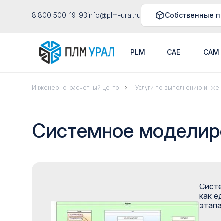
8 800 500-19-93
info@plm-ural.ru
Собственные п
PLM
CAE
CAM
Инженерно-расчетный центр
Услуги по выполнению инжен
Системное моделир
Систе
как е
этапа