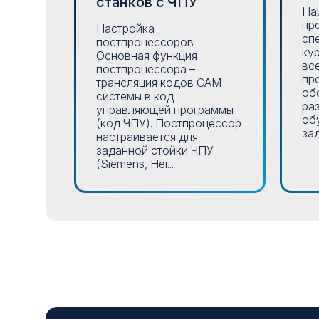
станков с ЧПУ
На
пр
Настройка
сп
постпроцессоров
ку
Основная функция
вс
постпроцессора –
пр
трансляция кодов CAM-
об
системы в код
ра
управляющей программы
об
(код ЧПУ). Постпроцессор
зад
настраивается для
заданной стойки ЧПУ
(Siemens, Hei...