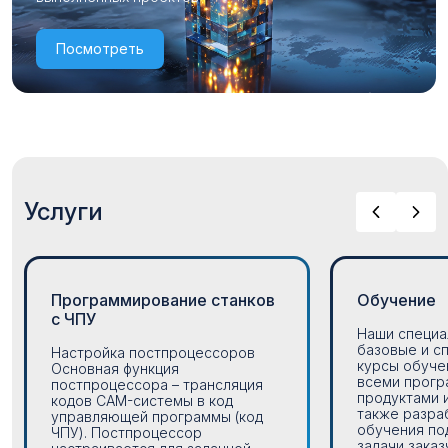
Посмотреть
Услуги
Программирование станков
Обучение
с ЧПУ
Наши специа
базовые и с
Настройка постпроцессоров
курсы обуче
Основная функция
всеми прог
постпроцессора – трансляция
продуктами 
кодов CAM-системы в код
также разра
управляющей программы (код
обучения по
ЧПУ). Постпроцессор
задачи заказч