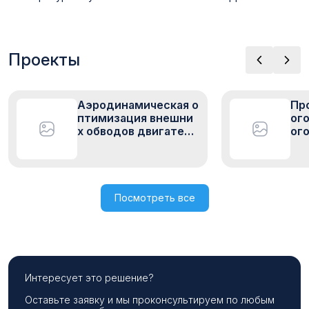
Проекты
Аэродинамическая о
Пр
птимизация внешни
ог
х обводов двигатель
ог
ной установки для О
ве
АО «Авиадвигатель»
О 
»
Посмотреть все
Интересует это решение?
Оставьте заявку и мы проконсультируем по любым