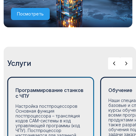
Посмотреть
Услуги
Программирование станков
Обучение
с ЧПУ
Наши специа
базовые и с
Настройка постпроцессоров
курсы обуче
Основная функция
всеми прог
постпроцессора – трансляция
продуктами 
кодов CAM-системы в код
также разра
управляющей программы (код
обучения по
ЧПУ). Постпроцессор
задачи заказч
настраивается для заданной