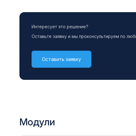
геометрических и
экспери
аэродинамических ограничений.
примене
проекти
Интересует это решение?
Оставьте заявку и мы проконсультируем по лю
Оставить заявку
Модули