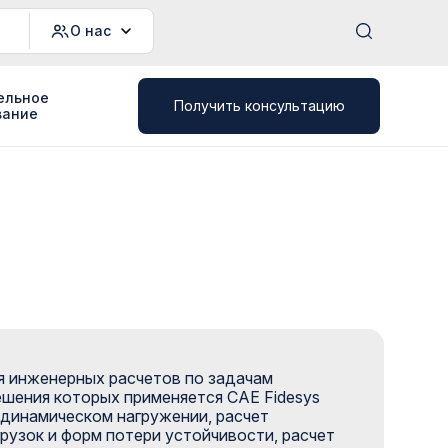
О нас
ельное
Получить консультацию
вание
я инженерных расчетов по задачам
ешения которых применяется CAE Fidesys
 динамическом нагружении, расчет
грузок и форм потери устойчивости, расчет