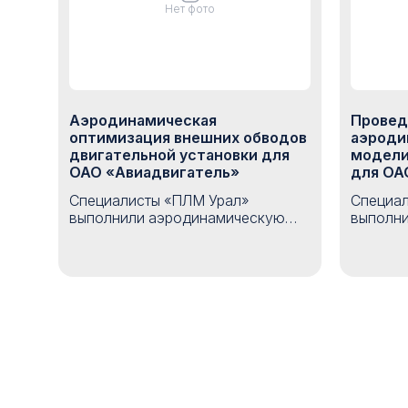
Нет фото
Аэродинамическая
Провед
оптимизация внешних обводов
аэроди
двигательной установки для
модели
ОАО «Авиадвигатель»
для О
Специалисты «ПЛМ Урал»
Специал
выполнили аэродинамическую
выполни
оптимизацию внешних обводов
аэроди
двигательной установки для ОАО
моделир
«Авиадвигатель». В рамках
ОАО «С
проекта была создана
был соп
оптимизационная модель на базе
натурно
ANSYS, Siemens NX и IOSO,
подтве
позволяющая автоматически
для зад
подбирать форму обводов
прочнос
мотогондолы для минимизации
итогам 
потерь эффективной тяги с учетом
пошагов