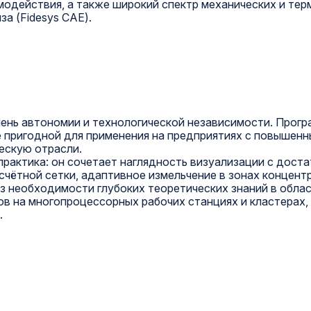
модействия, а также широкий спектр механических и те
а (Fidesys CAE).
ень автономии и технологической независимости. Прогр
ё пригодной для применения на предприятиях с повышен
ескую отрасли.
рактика: он сочетает наглядность визуализации с доста
чётной сетки, адаптивное измельчение в зонах концент
з необходимости глубоких теоретических знаний в облас
в на многопроцессорных рабочих станциях и кластерах,
.