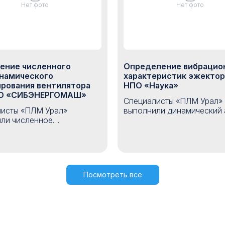
Нет фото
Нет фото
ение численного
Определение вибрацио
намического
характеристик эжектор
рования вентилятора
НПО «Наука»
АО «СИБЭНЕРГОМАШ»
Специалисты «ПЛМ Урал»
исты «ПЛМ Урал»
выполнили динамический 
ли численное
эжектора для НПО «Наука
намическое
рамках проекта были опр
ование вентилятора для
собственные частоты и ф
ИБЭНЕРГОМАШ». Расчет
конструкции, а также пос
оставлен с данными
АЧХ ускорений в точках
го эксперимента и
крепления акселерометро
Посмотреть все
рдил применимость ANSYS
результатам расчета полу
ач аэродинамики и
хорошее соответствие ра
ти изделий заказчика. По
АЧХ с экспериментальной
работы была подготовлена
ая методика численного