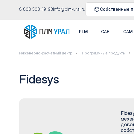
8 800 500-19-93
info@plm-ural.ru
Собственные п
PLM
CAE
CAM
Инженерно-расчетный центр
Программные продукты
Fidesys
Fides
механ
довол
собст