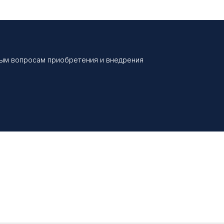
мента для дальнейшего
ния на модельном ряде
руемых изделий.
бым вопросам приобретения и внедрения