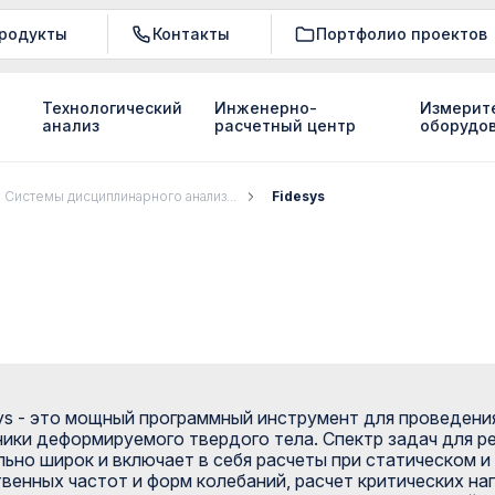
родукты
Контакты
Портфолио проектов
Технологический
Инженерно-
Измерит
анализ
расчетный центр
оборудо
Системы дисциплинарного анализ...
Fidesys
ys - это мощный программный инструмент для проведени
ики деформируемого твердого тела. Спектр задач для р
ьно широк и включает в себя расчеты при статическом и
венных частот и форм колебаний, расчет критических на