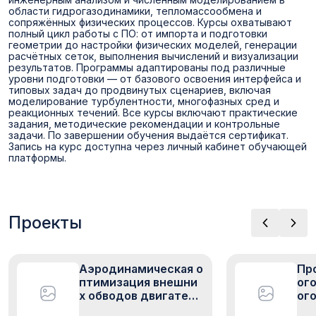
области гидрогазодинамики, тепломассообмена и
сопряжённых физических процессов. Курсы охватывают
полный цикл работы с ПО: от импорта и подготовки
геометрии до настройки физических моделей, генерации
расчётных сеток, выполнения вычислений и визуализации
результатов. Программы адаптированы под различные
уровни подготовки — от базового освоения интерфейса и
типовых задач до продвинутых сценариев, включая
моделирование турбулентности, многофазных сред и
реакционных течений. Все курсы включают практические
задания, методические рекомендации и контрольные
задачи. По завершении обучения выдаётся сертификат.
Запись на курс доступна через личный кабинет обучающей
платформы.
Проекты
Аэродинамическая о
Пр
птимизация внешни
ог
х обводов двигатель
ог
ной установки для О
ве