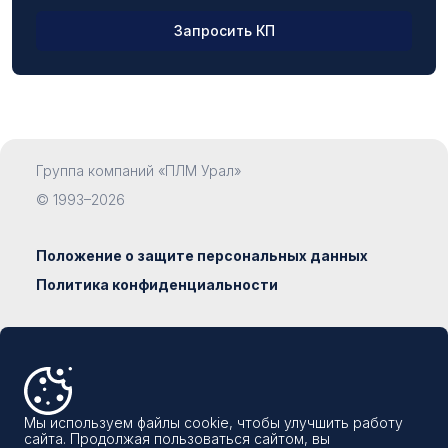
Запросить КП
ФИО
Группа компаний «ПЛМ Урал»
Компания
© 1993–2026
Положение о защите персональных данных
Политика конфиденциальности
Должность
Сделано в
Наумедиа
8 800 500-19-93
Email
Мы используем файлы cookie, чтобы улучшить работу
info@plm-ural.ru
сайта. Продолжая пользоваться сайтом, вы