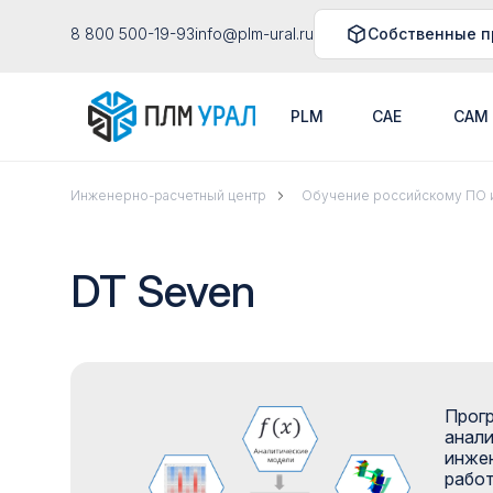
8 800 500-19-93
info@plm-ural.ru
Собственные п
PLM
CAE
CAM
Инженерно-расчетный центр
Обучение российскому ПО и
DT Seven
Прогр
анали
инжен
работ