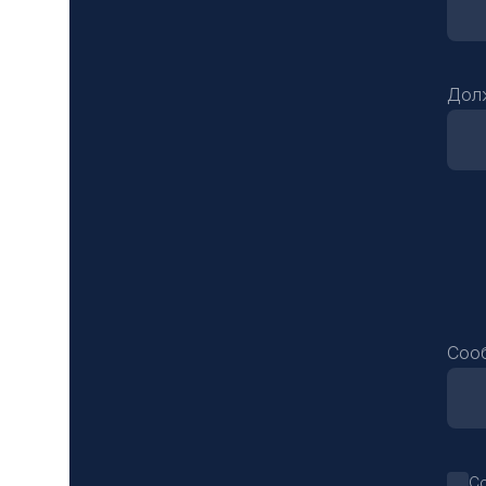
Дол
Соо
С