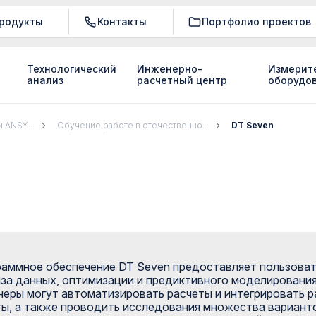
родукты
Контакты
Портфолио проектов
Технологический
Инженерно-
Измерит
анализ
расчетный центр
оборудо
 ANSY...
Обучение работе в отечественно...
DT Seven
аммное обеспечение DT Seven предоставляет пользоват
за данных, оптимизации и предиктивного моделировани
еры могут автоматизировать расчеты и интегрировать р
ы, а также проводить исследования множества варианто