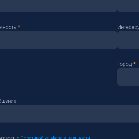
жность
Интерес
Город
бщение
огласен с
Политикой конфиденциальности