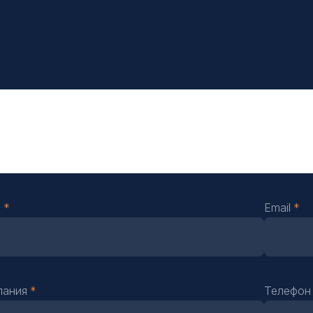
О
Email
пания
Телефо