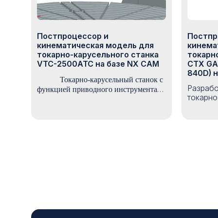
Постпроцессор и
Постпр
кинематическая модель для
кинема
токарно-карусельного станка
токарн
VTC-2500ATC на базе NX CAM
CTX GA
840D) 
Токарно-карусельный станок с
Разрабо
функцией приводного инструмента
токарно
VTC-2500ATC оснащен стойкой с
обраба
ЧПУ
Fanuc
0
i
. Данный станок имеет
GAMMA
специальную функцию шлифования
Sinumeri
наружных и внутренних диаметров.