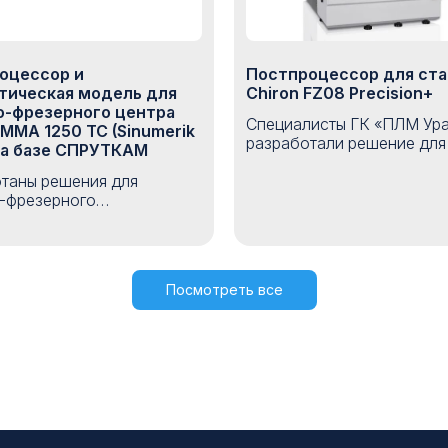
оцессор и
Постпроцессор для ста
тическая модель для
Chiron FZ08 Precision+
о-фрезерного центра
Специалисты ГК «ПЛМ Ур
MMA 1250 TC (Sinumerik
разработали решение для
на базе СПРУТКАМ
Chiron FZ08 Precision+
таны решения для
включающее в себя
-фрезерного
постпроцессор, кинемати
тывающего центра
CTX
модель станка и набор ма
1250
TC
с системой ЧПУ
k
840
D
.
Посмотреть все