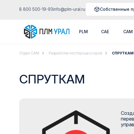
8 800 500-19-93
info@plm-ural.ru
Собственные п
PLM
CAE
CAM
Отдел CAM
Разработка постпроцессоров
СПРУТКАМ
СПРУТКАМ
Созд
перев
управ