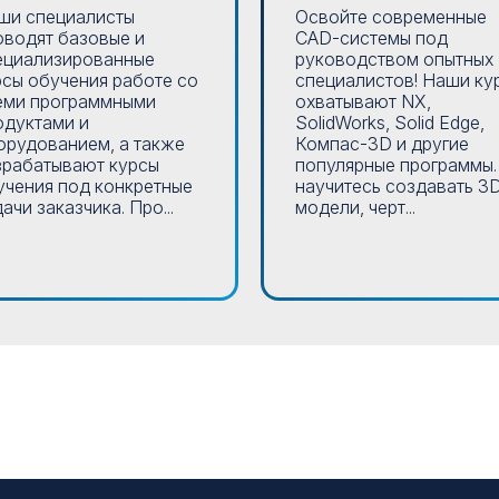
ши специалисты
Освойте современные
оводят базовые и
CAD-системы под
ециализированные
руководством опытных
рсы обучения работе со
специалистов! Наши ку
еми программными
охватывают NX,
одуктами и
SolidWorks, Solid Edge,
орудованием, а также
Компас-3D и другие
зрабатывают курсы
популярные программы.
учения под конкретные
научитесь создавать 3
ачи заказчика. Про...
модели, черт...