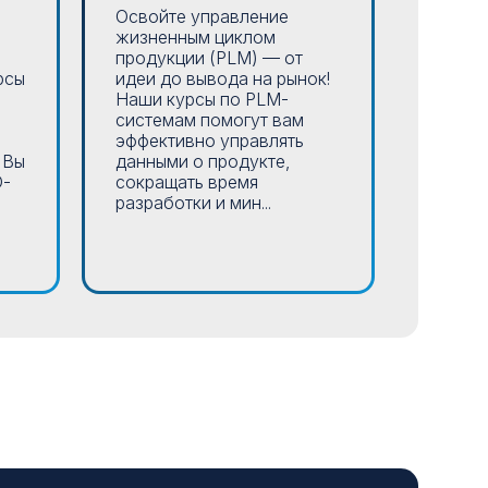
Освойте управление
Освой
жизненным циклом
профе
продукции (PLM) — от
систем
рсы
идеи до вывода на рынок!
произв
Наши курсы по PLM-
прогр
системам помогут вам
станко
эффективно управлять
охваты
 Вы
данными о продукте,
совре
D-
сокращать время
платфо
разработки и мин...
принци
траекто