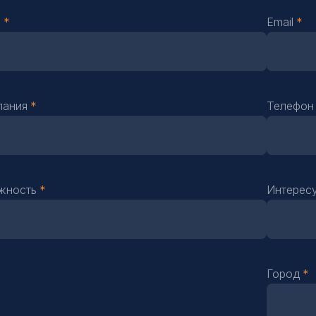
О
Email
пания
Телефо
жность
Интерес
Город