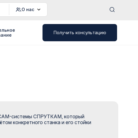
О нас
ельное
Получить консультацию
вание
я CAM-системы СПРУТКАМ, который
том конкретного станка и его стойки