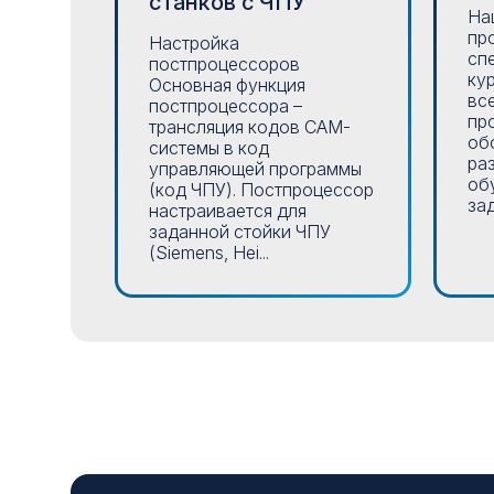
станков с ЧПУ
На
пр
Настройка
сп
постпроцессоров
ку
Основная функция
вс
постпроцессора –
пр
трансляция кодов CAM-
об
системы в код
ра
управляющей программы
об
(код ЧПУ). Постпроцессор
зад
настраивается для
заданной стойки ЧПУ
(Siemens, Hei...