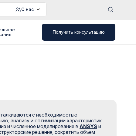
О нас
ельное
Получить консультацию
вание
 сталкиваются с необходимостью
ию, анализу и оптимизации характеристик
лиз и численное моделирование в
ANSYS
и
структорские решения, сократить объем