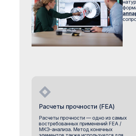
натур
форм
аппа
сопр
Расчеты прочности (FEA)
Расчеты прочности — одно из самых
востребованных применений FEA /
МКЭ-анализа. Метод конечных
элементов также используется для