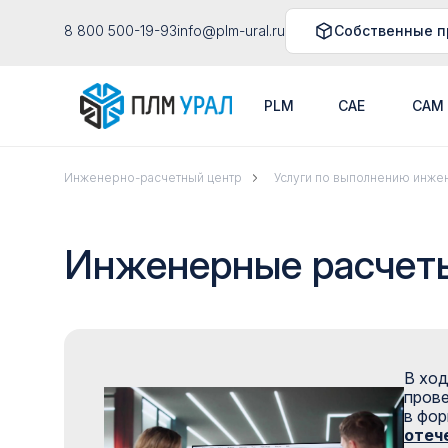
8 800 500-19-93
info@plm-ural.ru
Собственные п
PLM
CAE
CAM
Инженерно-расчетный центр
Услуги по выполнению инжен
Инженерные расчеты
В ход
прове
в фор
отеч